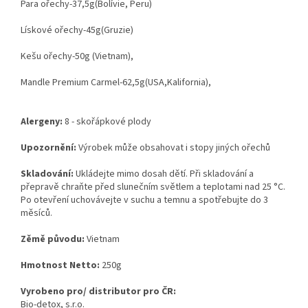
Para ořechy-37,5g(Bolívie, Peru)
Lískové ořechy-45g(Gruzie)
Kešu ořechy-50g (Vietnam),
Mandle Premium Carmel-62,5g(USA,Kalifornia),
Alergeny:
8 - skořápkové plody
Upozornění:
Výrobek může obsahovat i stopy jiných ořechů
Skladování:
Ukládejte mimo dosah dětí. Při skladování a
přepravě chraňte před slunečním světlem a teplotami nad 25 °C.
Po otevření uchovávejte v suchu a temnu a spotřebujte do 3
měsíců.
Zěmě původu:
Vietnam
Hmotnost Netto:
250g
Vyrobeno pro/ distributor pro ČR:
Bio-detox, s.r.o.