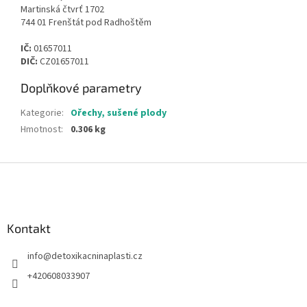
Martinská čtvrť 1702
744 01 Frenštát pod Radhoštěm
IČ:
01657011
DIČ:
CZ01657011
Doplňkové parametry
Kategorie
:
Ořechy, sušené plody
Hmotnost
:
0.306 kg
Z
á
p
a
Kontakt
t
í
info
@
detoxikacninaplasti.cz
+420608033907