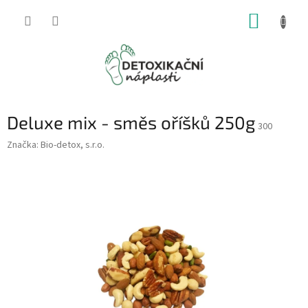
Přejít
NÁKUP
na
obsah
KOŠÍK
Deluxe mix - směs oříšků 250g
300
Značka:
Bio-detox, s.r.o.