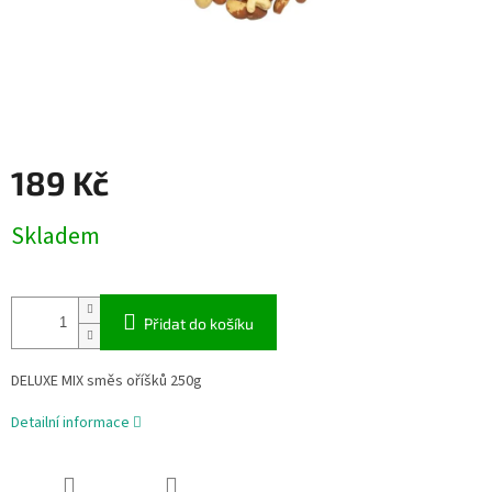
189 Kč
Měrná
Skladem
cena:
Přidat do košíku
DELUXE MIX směs oříšků 250g
Detailní informace