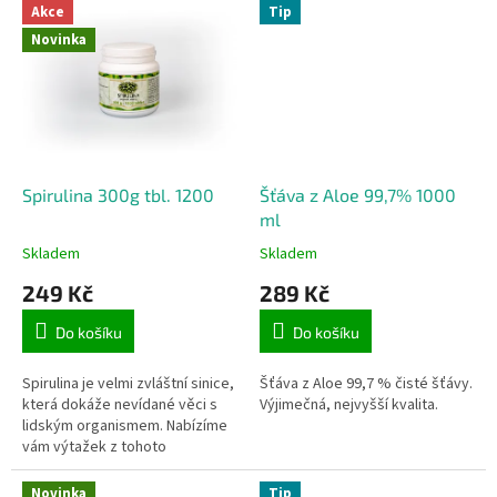
minerálů, enzymů,...
semínek se sklidí, usuší a
Akce
Tip
zpracují na...
Novinka
Spirulina 300g tbl. 1200
Šťáva z Aloe 99,7% 1000
ml
Skladem
Skladem
249 Kč
289 Kč
Do košíku
Do košíku
Spirulina je velmi zvláštní sinice,
Šťáva z Aloe 99,7 % čisté šťávy.
která dokáže nevídané věci s
Výjimečná, nejvyšší kvalita.
lidským organismem. Nabízíme
vám výtažek z tohoto
přírodního zázraku, který je plný
vitamínů, minerálů a bílkovin.
Novinka
Tip