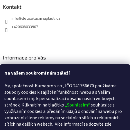
a
Kontakt
t
í
info
@
detoxikacninaplasti.cz
+420608033907
Informace pro Vás
Cookies
Na Vašem soukromí nám záleží
Doprava a platba
My, společnost Kumapro s.r.o., IČO 241766670 používáme
Kontakty
soubory cookies k zajištění funkčnosti webu a s Va
ším
souhlasem i mj. k personalizaci obsahu našich webových
Obchodní podmínky
stránek. Kliknutím na tlačítko
„Souhlasím“
souhlasíte s
Podmínky ochrany osobních údajů
využívaním cookies a předáním údajů o chování na webu pro
zobrazení cílené reklamy na sociálních sítích a reklamních
sítích na dalších webech.
Více informací se dozvíte zde