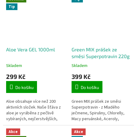
Tip
Aloe Vera GEL 1000ml
Green MIX prášek ze
směsi Superpotravin 220g
Skladem
Skladem
299 Kč
399 Kč
Do košíku
Do košíku
Aloe obsahuje více než 200
Green MIX prášek ze směsi
aktivních složek. Naše šťáva z
Superpotravin - z Mladého
aloe je vyráběna z pečlivě
ječmene, Spiruliny, Chlorelly,
vybíraných, nejčerstvějších,
Macy peruánské, Aceroly,
zcela dozrálých listů Aloe.
Guarany 220g
Dlouhodobé užívání Aloe Vera
Akce
Akce
GELU...