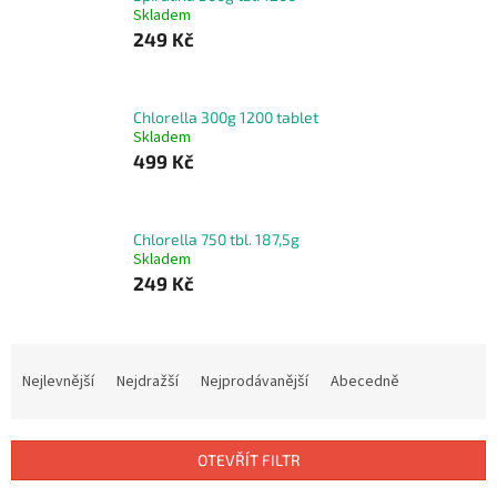
Skladem
249 Kč
Chlorella 300g 1200 tablet
Skladem
499 Kč
Chlorella 750 tbl. 187,5g
Skladem
249 Kč
Ř
a
Nejlevnější
Nejdražší
Nejprodávanější
Abecedně
z
e
n
OTEVŘÍT FILTR
í