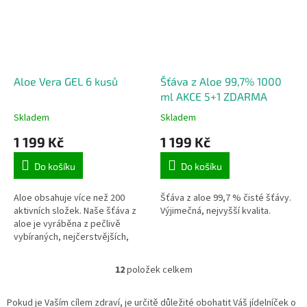
Aloe Vera GEL 6 kusů
Šťáva z Aloe 99,7% 1000
ml AKCE 5+1 ZDARMA
Skladem
Skladem
1 199 Kč
1 199 Kč
Do košíku
Do košíku
Aloe obsahuje více než 200
Šťáva z aloe 99,7 % čisté šťávy.
aktivních složek. Naše šťáva z
Výjimečná, nejvyšší kvalita.
aloe je vyráběna z pečlivě
vybíraných, nejčerstvějších,
zcela dozrálých listů Aloe.
Dlouhodobé užívání Aloe Vera
12
položek celkem
O
GELU...
v
l
Pokud je Vaším cílem zdraví, je určitě důležité obohatit Váš jídelníček o