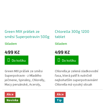
Green MIX prášek ze
Chlorella 300g 1200
směsi Superpotravin 500g
tablet
Skladem
Skladem
499 Kč
499 Kč
Do košíku
Do košíku
Green MIX prášek ze směsi
Chlorella je zelená sladkovodní
Superpotravin - z Mladého
řasa, která patří k nutričně
ječmene, Spiruliny, Chlorelly,
nejbohatším superpotravinám!
Macy peruánské, Aceroly,
Chlorella má vysoký obsah
Guarany 500g
chlorofylu, proteinů, vitamínů,
minerálů, enzymů,...
Akce
Akce
Novinka
Tip