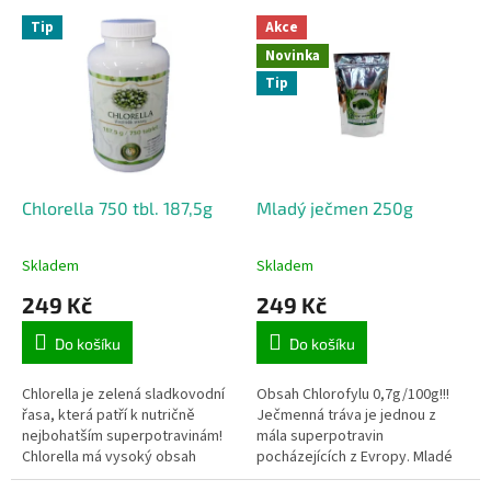
p
V
r
Tip
Akce
ý
o
Novinka
p
d
Tip
i
u
s
k
p
t
r
ů
o
d
Chlorella 750 tbl. 187,5g
Mladý ječmen 250g
u
k
Skladem
Skladem
t
249 Kč
249 Kč
ů
Do košíku
Do košíku
Chlorella je zelená sladkovodní
Obsah Chlorofylu 0,7g/100g!!!
řasa, která patří k nutričně
Ječmenná tráva je jednou z
nejbohatším superpotravinám!
mála superpotravin
Chlorella má vysoký obsah
pocházejících z Evropy. Mladé
chlorofylu, proteinů, vitamínů,
listy, které raší z ječmenných