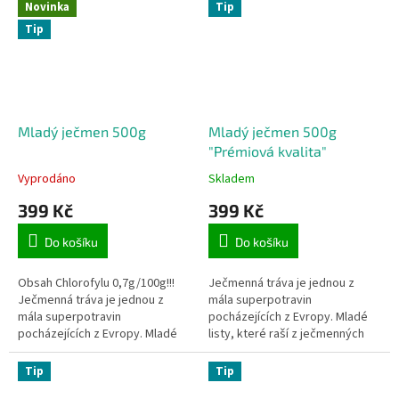
Novinka
Tip
Tip
Mladý ječmen 500g
Mladý ječmen 500g
"Prémiová kvalita"
Vyprodáno
Skladem
399 Kč
399 Kč
Do košíku
Do košíku
Obsah Chlorofylu 0,7g/100g!!!
Ječmenná tráva je jednou z
Ječmenná tráva je jednou z
mála superpotravin
mála superpotravin
pocházejících z Evropy. Mladé
pocházejících z Evropy. Mladé
listy, které raší z ječmenných
listy, které raší z ječmenných
semínek se sklidí, usuší a
semínek se sklidí, usuší a
zpracují na prášek procesem
Tip
Tip
zpracují na...
lyofylizace.