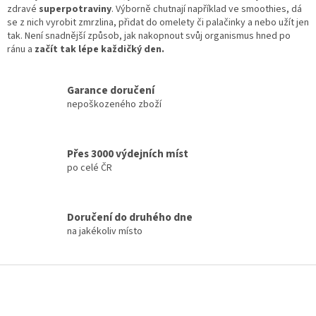
á
zdravé
superpotraviny
. Výborně chutnají například ve smoothies, dá
d
se z nich vyrobit zmrzlina, přidat do omelety či palačinky a nebo užít jen
a
tak. Není snadnější způsob, jak nakopnout svůj organismus hned po
c
ránu a
začít tak lépe každičký den.
í
p
r
Garance doručení
v
nepoškozeného zboží
k
y
v
Přes 3000 výdejních míst
ý
po celé ČR
p
i
s
u
Doručení do druhého dne
na jakékoliv místo
Z
á
p