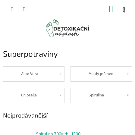
Přejít
NÁKUP
na
obsah
KOŠÍK
Superpotraviny
Aloe Vera
Mladý ječmen
Chlorella
Spirulina
Nejprodávanější
Spirulina 300g tbl. 1200