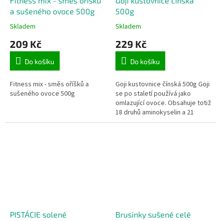
Fitness mix - směs oříšků
Goji kustovnice čínská
a sušeného ovoce 500g
500g
Skladem
Skladem
209 Kč
229 Kč
Do košíku
Do košíku
Fitness mix - směs oříšků a
Goji kustovnice čínská 500g Goji
sušeného ovoce 500g
se po staletí používá jako
omlazující ovoce. Obsahuje totiž
18 druhů aminokyselin a 21
stopových prvků!
PISTÁCIE solené
Brusinky sušené celé