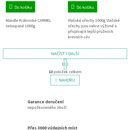
Do košíku
Do košíku
Mandle Královské CARMEL
Vlašské ořechy 1000g Vlašské
neloupané 1000g
ořechy jsou velice výživné a
přispívají k lepší pružnosti
krevních cév
NAČÍST 1 DALŠÍ
S
1
2
t
O
r
13
položek celkem
v
á
l
NAHORU
n
á
k
d
o
v
a
á
Garance doručení
c
n
í
nepoškozeného zboží
í
p
r
v
Přes 3000 výdejních míst
k