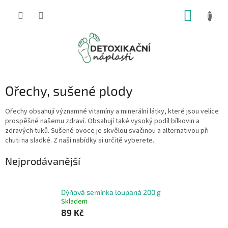
Přejít
NÁKUP
na
obsah
KOŠÍK
Ořechy, sušené plody
Ořechy obsahují významné vitamíny a minerální látky, které jsou velice
prospěšné našemu zdraví. Obsahují také vysoký podíl bílkovin a
zdravých tuků. Sušené ovoce je skvělou svačinou a alternativou při
chuti na sladké. Z naší nabídky si určitě vyberete.
Nejprodávanější
Dýňová semínka loupaná 200 g
Skladem
89 Kč