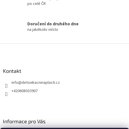
po celé ČR
y
v
ý
p
Doručení do druhého dne
i
na jakékoliv místo
s
u
Z
á
p
a
Kontakt
t
í
info
@
detoxikacninaplasti.cz
+420608033907
Informace pro Vás