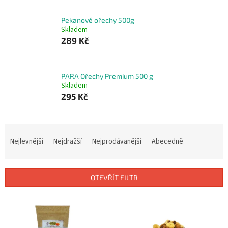
Pekanové ořechy 500g
Skladem
289 Kč
PARA Ořechy Premium 500 g
Skladem
295 Kč
Ř
a
Nejlevnější
Nejdražší
Nejprodávanější
Abecedně
z
e
n
OTEVŘÍT FILTR
í
p
V
r
ý
o
p