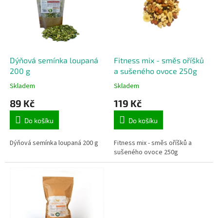
d
i
u
s
k
p
t
r
ů
o
d
Dýňová semínka loupaná
Fitness mix - směs oříšků
u
200 g
a sušeného ovoce 250g
k
Skladem
Skladem
t
89 Kč
119 Kč
ů
Do košíku
Do košíku
Dýňová semínka loupaná 200 g
Fitness mix - směs oříšků a
sušeného ovoce 250g