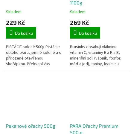
1100g
Skladem
Skladem
229 Kč
269 Kč
Do košíku
Do košíku
PISTÁCIE solené 500g Pistácie
Brusinky obsahují vlákninu,
oblého tvaru, jemně solené a s
vitamin C, vitamíny E a K a B,
přirozeně otevřenou
minerální soli (vápník, fosfor,
skořápkou. Překvapí Vás
měď a jod), taniny, kyselinu
intenzivní chutí a křupavostí.
citrónovou a jablečnou. 1100g
Pekanové ořechy 500g
PARA Ořechy Premium
500 g