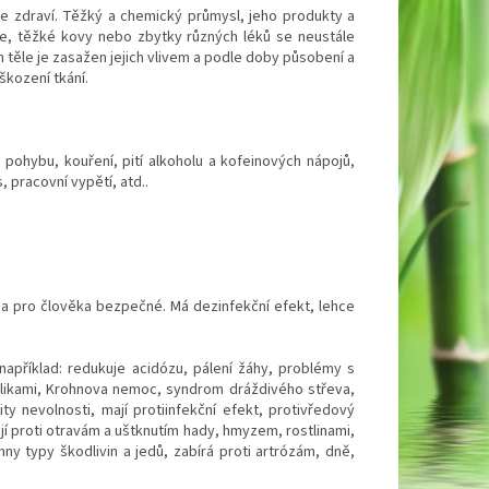
še zdraví. Těžký a chemický průmysl, jeho produkty a
le, těžké kovy nebo zbytky různých léků se neustále
 těle je zasažen jejich vlivem a podle doby působení a
kození tkání.
ohybu, kouření, pití alkoholu a kofeinových nápojů,
, pracovní vypětí, atd..
 a pro člověka bezpečné. Má dezinfekční efekt, lehce
příklad: redukuje acidózu, pálení žáhy, problémy s
kolikami, Krohnova nemoc, syndrom dráždivého střeva,
ty nevolnosti, mají protiinfekční efekt, protivředový
ují proti otravám a uštknutím hady, hmyzem, rostlinami,
chny typy škodlivin a jedů, zabírá proti artrózám, dně,