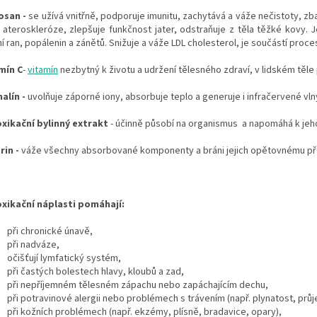
osan -
se užívá vnitřně, podporuje imunitu, zachytává a váže nečistoty, zba
i ateroskleróze, zlepšuje funkčnost jater, odstraňuje z těla těžké kovy. 
í ran, popálenin a zánětů. Snižuje a váže LDL cholesterol, je součástí proce
mín C
-
vitamín
nezbytný k životu a udržení tělesného zdraví, v lidském těle 
alín -
uvolňuje záporné iony, absorbuje teplo a generuje i infračervené vln
xikační bylinný extrakt
- účinně působí na organismus a napomáhá k jeho
rin -
váže všechny absorbované komponenty a bráni jejich opětovnému př
xikační náplasti pomáhají:
při chronické únavě,
při nadváze,
očišťují lymfatický systém,
při častých bolestech hlavy, kloubů a zad,
při nepříjemném tělesném zápachu nebo zapáchajícím dechu,
při potravinové alergii nebo problémech s trávením (např. plynatost, průj
při kožních problémech (např. ekzémy, plísně, bradavice, opary),