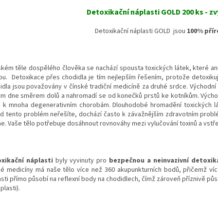
Detoxikační náplasti GOLD 200 ks - z
Detoxikační náplasti GOLD jsou
100% přír
dském těle dospělého člověka se nachází spousta toxických látek, které a
ou. Detoxikace přes chodidla je tím nejlepším řešením, protože detoxiku
idla jsou považovány v čínské tradiční medicíně za druhé srdce. Východní lé
m dne směrem dolů a nahromadí se od konečků prstů ke kotníkům. Východ
 k mnoha degenerativním chorobám. Dlouhodobé hromadění toxických lát
d tento problém neřešíte, dochází často k závažnějším zdravotním probl
ne. Vaše tělo potřebuje dosáhnout rovnováhy mezi vylučování toxinů a vstře
xikační náplasti
byly vyvinuty pro
bezpečnou a neinvazivní detoxika
ké medicíny má naše tělo více než 360 akupunkturních bodů, přičemž víc
sti přímo působí na reflexní body na chodidlech, čímž zároveň příznivě půso
plasti).