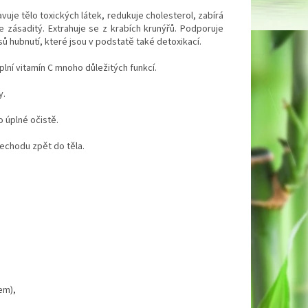
vuje tělo toxických látek, redukuje cholesterol, zabírá
Je zásaditý. Extrahuje se z krabích krunýřů. Podporuje
sů hubnutí, které jsou v podstatě také detoxikací.
plní vitamín C mnoho důležitých funkcí.
y.
 úplné očistě.
echodu zpět do těla.
em),