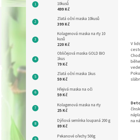
10kusů
499 Kč
Zlatá oční maska 10kusů
399 Kč
Kolagenová maska na rty 10
kusů
V li
220 Kč
cest
Obličejová maska GOLD BIO
Chod
1kus
běhe
79 Kč
vede
Poku
Zlatá oční maska 1kus
59 Kč
sláb
Hřejivá maska na oči
59 Kč
Deto
Kolagenová maska na rty
číns
25 Kč
nápla
Dýňová semínka loupaná 200 g
na ná
89 Kč
Pekanové ořechy 500g