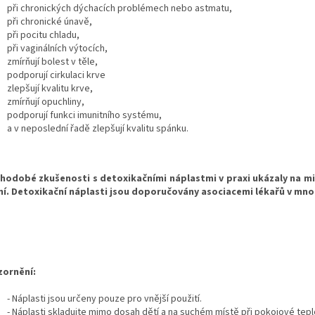
při chronických dýchacích problémech nebo astmatu,
při chronické únavě,
při pocitu chladu,
při vaginálních výtocích,
zmírňují bolest v těle,
podporují cirkulaci krve
zlepšují kvalitu krve,
zmírňují opuchliny,
podporují funkci imunitního systému,
a v neposlední řadě zlepšují kvalitu spánku.
hodobé zkušenosti s detoxikačními náplastmi v praxi ukázaly na
ní. Detoxikační náplasti jsou doporučovány asociacemi lékařů v mno
ornění:
- Náplasti jsou určeny pouze pro vnější použití.
- Náplasti skladujte mimo dosah dětí a na suchém místě při pokojové tepl