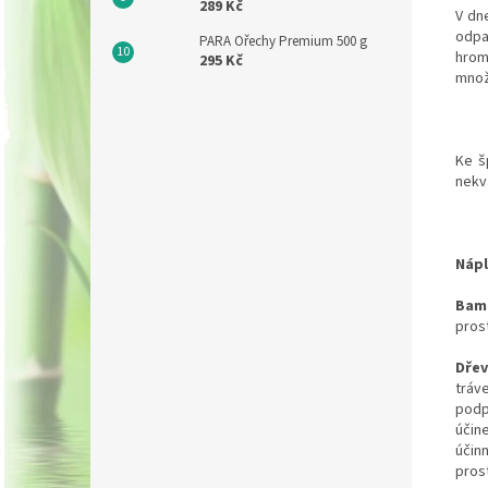
289 Kč
V dn
odpa
PARA Ořechy Premium 500 g
hrom
295 Kč
množ
Ke š
nekva
Nápl
Bamb
prost
Dřev
tráv
podp
účine
účinn
prost