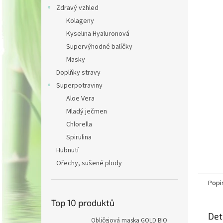
n
Zdravý vzhled
e
Kolageny
l
Kyselina Hyaluronová
Supervýhodné balíčky
Masky
Doplňky stravy
Superpotraviny
Aloe Vera
Mladý ječmen
Chlorella
Spirulina
Hubnutí
Ořechy, sušené plody
Popi
Top 10 produktů
Det
Obličejová maska GOLD BIO