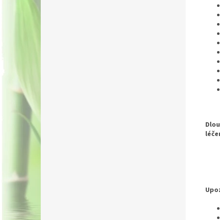
Dlou
léče
Upoz