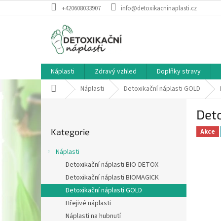
Přejít
+420608033907
info@detoxikacninaplasti.cz
na
obsah
Náplasti
Zdravý vzhled
Doplňky stravy
Domů
Náplasti
Detoxikační náplasti GOLD
P
Deto
o
Přeskočit
s
Kategorie
kategorie
Akce
t
r
Náplasti
a
Detoxikační náplasti BIO-DETOX
n
Detoxikační náplasti BIOMAGICK
n
í
Detoxikační náplasti GOLD
p
Hřejivé náplasti
a
Náplasti na hubnutí