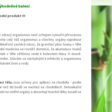
výhodněné balení
odní produkt !!!
ni zdravý organismus není schopen vyloučit přirozenou
jete celý Váš organismus a všechny orgány najednou!
kařství zastává názor, že gravitací jdou toxiny v těle
ní medicína se rovněž domnívá, že akumulace toxinů
ek v těle většinou vede k bolestem hlavy či únavě.
émům. Stáváte se náchylnými k infekcím a organismus
bávání živin a vody.
ci těla.
Jsou určeny pro aplikaci na chodidla - podle
e než 60 bodů se nachází na chodidlech. Detoxikační
bí na vnitřní orgány a absorbují toxické látky (usadí se