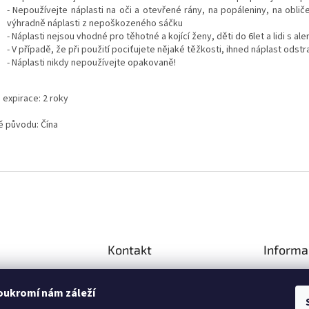
- Nepoužívejte náplasti na oči a otevřené rány, na popáleniny, na obli
výhradně náplasti z nepoškozeného sáčku
- Náplasti nejsou vhodné pro těhotné a kojící ženy, děti do 6let a lidi s aler
- V případě, že při použití pociťujete nějaké těžkosti, ihned náplast odstr
- Náplasti nikdy nepoužívejte opakovaně!
 expirace: 2 roky
 původu: Čína
Kontakt
Informa
Cookies
info
@
detoxikacninaplasti.
cz
oukromí nám záleží
Doprava 