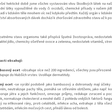
ešní hektické době jsme všichni vystavováni vlivu škodlivých látek na na
dní látky vypouštěné do vody či ovzduší, chemické přísady v našem jíd
adí v lidském těle mnohem víc než kdykoliv předtím. Každý orgán v lidském
ství absorbovaných dávek dochází k zhoršování zdravotního stavu až k poš
patnému stavu organismu také přispívá špatná životospráva, nedostatek p
litní jídlo, chemicky ošetřené ovoce a zelenina, nedostatek vitamínů, stres
asti obsahují:
usový ocet -
obsahuje více než 200 ingrediencí, všechny jsou přirozené
upuje do hlubších vrstev. Uvolňuje dermatitidy.
ný ocet -
se vyrábí podobně jako bambusový a dohromady mají účinky na
ením, neutralizuje pachy těla, pomáhá se střevními obtížemi, jako např. 
oruje játra a jejich funkčnost, omezuje průjmy, redukuje zvracení a poci
k, normalizuje cholesterol a mnohé další. Z pohledu vnějších faktorů: fung
ý na infikované rány, proti celulitidě, infekce ucha, extrahuje z těla vše
atitidám, infekcím močových cest, přináší úlevu od bolesti.