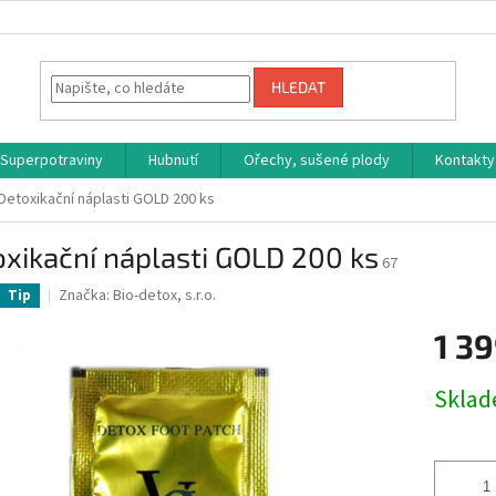
HLEDAT
Superpotraviny
Hubnutí
Ořechy, sušené plody
Kontakty
Detoxikační náplasti GOLD 200 ks
xikační náplasti GOLD 200 ks
67
Značka:
Bio-detox, s.r.o.
Tip
1 39
Měrná
Skla
cena: