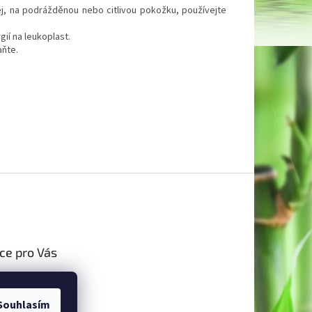
čej, na podrážděnou nebo citlivou pokožku, používejte
gií na leukoplast.
aňte.
ce pro Vás
a platba
Souhlasím