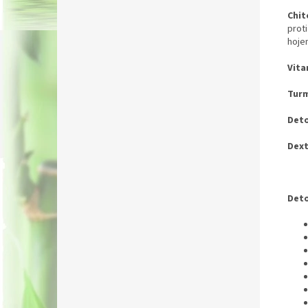
Chit
prot
hojen
Vita
Turm
Deto
Dext
Deto