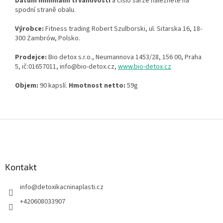
Datum minimální trvanlivosti
a číslo šarže naleznete na
spodní straně obalu.
Výrobce:
Fitness trading Robert Szulborski, ul. Sitarska 16, 18-
300 Zambrów, Polsko.
Prodejce:
Bio detox s.r.o., Neumannova 1453/28, 156 00, Praha
5, ič:01657011, info@bio-detox.cz,
www.bio-detox.cz
Objem:
90 kapslí.
Hmotnost netto:
59g
Z
á
p
a
Kontakt
t
í
info
@
detoxikacninaplasti.cz
+420608033907