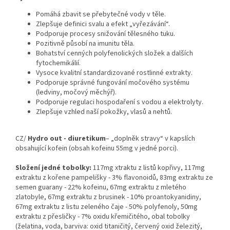
Pomáhá zbavit se přebytečné vody v těle.
Zlepšuje definici svalu a efekt „vyřezávání“.
Podporuje procesy snižování tělesného tuku.
Pozitivně působí na imunitu těla.
Bohatství cenných polyfenolických složek a dalších
fytochemikálií.
Vysoce kvalitní standardizované rostlinné extrakty.
Podporuje správné fungování močového systému
(ledviny, močový měchýř).
Podporuje regulaci hospodaření s vodou a elektrolyty.
Zlepšuje vzhled naší pokožky, vlasů a nehtů.
CZ/
Hydro out - diuretikum
– „doplněk stravy“ v kapslích
obsahující kofein (obsah kofeinu 55mg v jedné porci).
Složení jedné tobolky:
117mg xtraktu z listů kopřivy, 117mg
extraktu z kořene pampelišky - 3% flavonoidů, 83mg extraktu ze
semen guarany - 22% kofeinu, 67mg extraktu z mletého
zlatobyle, 67mg extraktu z brusinek - 10% proantokyanidiny,
67mg extraktu z listu zeleného čaje - 50% polyfenoly, 50mg
extraktu z přesličky - 7% oxidu křemičitého, obal tobolky
(želatina, voda, barviva: oxid titaničitý, červený oxid železitý,