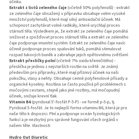
účinku.
Extrakt z listů zeleného čaje
(včetně 50% polyfenolů) - extrakt
ze zeleného čaje obsažený v přípravku obsahuje velmi vysoké
množství polyfenolů, které mají silný antioxidační účinek. Má
schopnost zachytávat volné radikály, které urychlují proces
stárnutí těla. Výsledkem je, že extrakt ze zeleného čaje pomáhá
snižovat a zpožďovat proces stárnutí těla a extrakt ze zeleného
čaje podporuje imunitní systém. Extrakt ze zeleného čaje navíc
účinně podporuje proces spalování tuků, pomáhá stimulovat
rozpad tukových buněk a zabraňuje jejich opětovnému zvětšení.
Extrakt přesličky polní
(včetně 7% oxidu křemičitého) -
přeslička je jednou z nejstarších rostlin na světě. Je známý
především pro přípravky, které mají příznivý účinek na naši
pokožku, vlasy a nehty. Obsahuje cenné polyfenolové přísady a
organické kyseliny. Rostlina se často používá při problémech s
močovými cestami, stejně jako jiné rostliny, má močopudný
účinek, snižuje krevní tlak.
Vitamin B6
(pyridoxal 5'-fosfát P-5-P) - ve formě p-5-p, tj.
Pyridoxal 5-fosfát. Je to nejlepší forma vitaminu B6, která je pro
naše tělo k dispozici. Plní a podporuje oceán fyziologických
funkcí a je nezbytný pro správné fungování všech orgánů v
našem těle. Vlastnosti
Hydro Out Diuretic