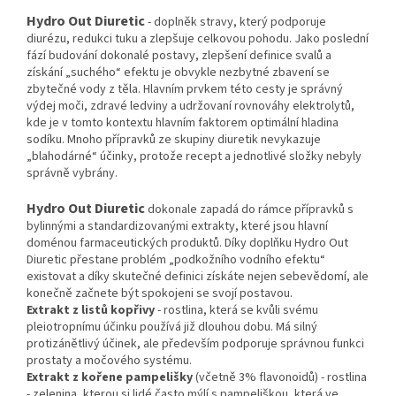
Hydro Out Diuretic
- doplněk stravy, který podporuje
diurézu, redukci tuku a zlepšuje celkovou pohodu. Jako poslední
fází budování dokonalé postavy, zlepšení definice svalů a
získání „suchého“ efektu je obvykle nezbytné zbavení se
zbytečné vody z těla. Hlavním prvkem této cesty je správný
výdej moči, zdravé ledviny a udržovaní rovnováhy elektrolytů,
kde je v tomto kontextu hlavním faktorem optimální hladina
sodíku. Mnoho přípravků ze skupiny diuretik nevykazuje
„blahodárné“ účinky, protože recept a jednotlivé složky nebyly
správně vybrány.
Hydro Out Diuretic
dokonale zapadá do rámce přípravků s
bylinnými a standardizovanými extrakty, které jsou hlavní
doménou farmaceutických produktů. Díky doplňku Hydro Out
Diuretic přestane problém „podkožního vodního efektu“
existovat a díky skutečné definici získáte nejen sebevědomí, ale
konečně začnete být spokojeni se svojí postavou.
Extrakt z listů kopřivy
- rostlina, která se kvůli svému
pleiotropnímu účinku používá již dlouhou dobu. Má silný
protizánětlivý účinek, ale především podporuje správnou funkci
prostaty a močového systému.
Extrakt z kořene pampelišky
(včetně 3% flavonoidů) - rostlina
- zelenina, kterou si lidé často mýlí s pampeliškou, která ve