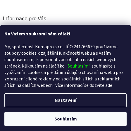
Informace pro Vás
Cookies
Na Vašem soukromí nám záleží
Doprava a platba
My, společnost Kumapro s.r.o., IČO 241766670 používáme
Kontakty
soubory cookies k zajištění funkčnosti webu a s Va
ším
souhlasem i mj. k personalizaci obsahu našich webových
Obchodní podmínky
stránek. Kliknutím na tlačítko
„Souhlasím“
souhlasíte s
Podmínky ochrany osobních údajů
využívaním cookies a předáním údajů o chování na webu pro
zobrazení cílené reklamy na sociálních sítích a reklamních
sítích na dalších webech.
Více informací se dozvíte zde
Vytvořil Shoptet
Nastavení
Copyright 2026
www.detoxikacninaplasti.cz
. Všechna práva
Souhlasím
vyhrazena.
Upravit nastavení cookies