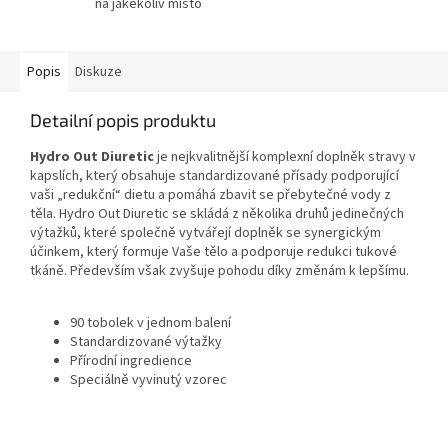
na jakékoliv místo
Popis
Diskuze
Detailní popis produktu
Hydro Out Diuretic
je nejkvalitnější komplexní doplněk stravy v
kapslích, který obsahuje standardizované přísady podporující
vaši „redukční“ dietu a pomáhá zbavit se přebytečné vody z
těla.
Hydro Out Diuretic se skládá z několika druhů jedinečných
výtažků, které společně vytvářejí doplněk se synergickým
účinkem, který formuje Vaše tělo a podporuje redukci tukové
tkáně. Především však zvyšuje pohodu díky změnám k lepšímu.
90 tobolek v jednom balení
Standardizované výtažky
Přírodní ingredience
Speciálně vyvinutý vzorec