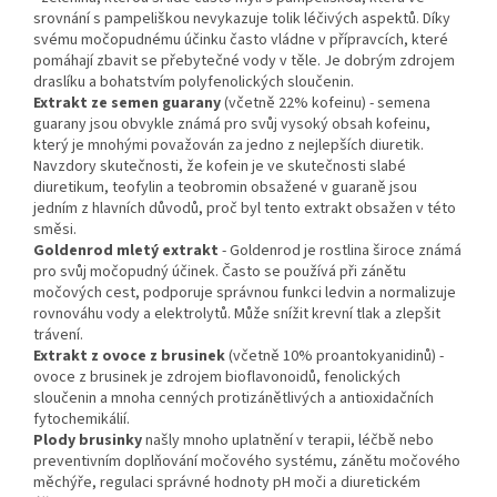
srovnání s pampeliškou nevykazuje tolik léčivých aspektů. Díky
svému močopudnému účinku často vládne v přípravcích, které
pomáhají zbavit se přebytečné vody v těle. Je dobrým zdrojem
draslíku a bohatstvím polyfenolických sloučenin.
Extrakt ze semen guarany
(včetně 22% kofeinu) - semena
guarany jsou obvykle známá pro svůj vysoký obsah kofeinu,
který je mnohými považován za jedno z nejlepších diuretik.
Navzdory skutečnosti, že kofein je ve skutečnosti slabé
diuretikum, teofylin a teobromin obsažené v guaraně jsou
jedním z hlavních důvodů, proč byl tento extrakt obsažen v této
směsi.
Goldenrod mletý extrakt
- Goldenrod je rostlina široce známá
pro svůj močopudný účinek. Často se používá při zánětu
močových cest, podporuje správnou funkci ledvin a normalizuje
rovnováhu vody a elektrolytů. Může snížit krevní tlak a zlepšit
trávení.
Extrakt z ovoce z brusinek
(včetně 10% proantokyanidinů) -
ovoce z brusinek je zdrojem bioflavonoidů, fenolických
sloučenin a mnoha cenných protizánětlivých a antioxidačních
fytochemikálií.
Plody brusinky
našly mnoho uplatnění v terapii, léčbě nebo
preventivním doplňování močového systému, zánětu močového
měchýře, regulaci správné hodnoty pH moči a diuretickém