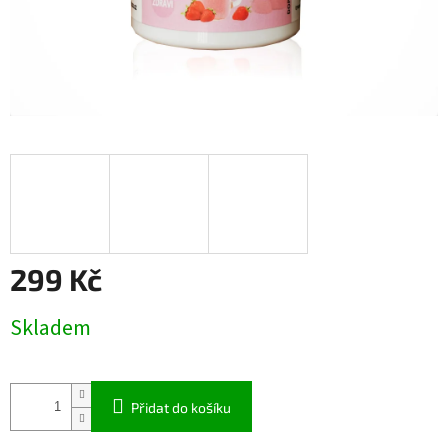
299 Kč
Měrná
Skladem
cena:
Přidat do košíku