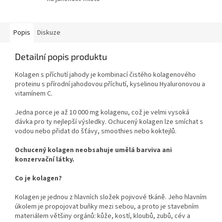
Popis
Diskuze
Detailní popis produktu
Kolagen s příchutí jahody je kombinací čistého kolagenového
proteinu s přírodní jahodovou příchutí, k
yselinou Hyaluronovou a
vitamínem C.
Jedna porce je až 10 000 mg kolagenu, což je velmi vysoká
dávka pro ty nejlepší výsledky. Ochucený kolagen lze smíchat s
vodou nebo přidat do šťávy, smoothies nebo koktejlů.
Ochucený kolagen neobsahuje umělá barviva ani
konzervační látky.
Co je kolagen?
Kolagen je jednou z hlavních složek pojivové tkáně. Jeho hlavním
úkolem je propojovat buňky mezi sebou, a proto je stavebním
materiálem většiny orgánů: kůže, kostí, kloubů, zubů, cév a