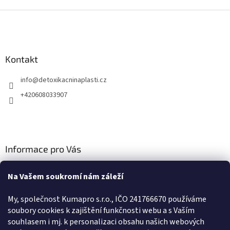
Z
á
p
a
Kontakt
t
í
info
@
detoxikacninaplasti.cz
+420608033907
Informace pro Vás
Cookies
Na Vašem soukromí nám záleží
Doprava a platba
My, společnost Kumapro s.r.o., IČO 241766670 používáme
Kontakty
soubory cookies k zajištění funkčnosti webu a s Va
ším
souhlasem i mj. k personalizaci obsahu našich webových
Obchodní podmínky