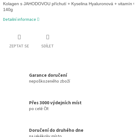
Kolagen s JAHODOVOU příchutí + 
Kyselina Hyaluronová + vitamín C
140g
Detailní informace
ZEPTAT SE
SDÍLET
Garance doručení
nepoškozeného zboží
Přes 3000 výdejních míst
po celé ČR
Doručení do druhého dne
na jakékoliv místo