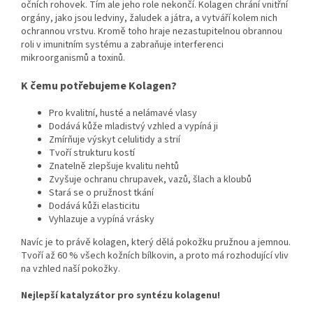
očních rohovek. Tím ale jeho role nekončí. Kolagen chrání vnitřní
orgány, jako jsou ledviny, žaludek a játra, a vytváří kolem nich
ochrannou vrstvu. Kromě toho hraje nezastupitelnou obrannou
roli v imunitním systému a zabraňuje interferenci
mikroorganismů a toxinů.
K čemu potřebujeme Kolagen?
Pro kvalitní, husté a nelámavé vlasy
Dodává kůže mladistvý vzhled a vypíná ji
Zmírňuje výskyt celulitidy a strií
Tvoří strukturu kostí
Znatelně zlepšuje kvalitu nehtů
Zvyšuje ochranu chrupavek, vazů, šlach a kloubů
Stará se o pružnost tkání
Dodává kůži elasticitu
Vyhlazuje a vypíná vrásky
Navíc je to právě kolagen, který dělá pokožku pružnou a jemnou.
Tvoří až 60 % všech kožních bílkovin, a proto má rozhodující vliv
na vzhled naší pokožky.
Nejlepší katalyzátor pro syntézu kolagenu!