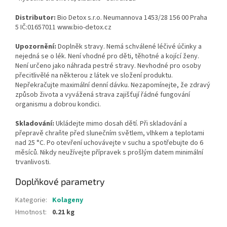
Distributor:
Bio Detox s.r.o. Neumannova 1453/28 156 00 Praha
5 IČ:01657011 www.bio-detox.cz
Upozornění:
Doplněk stravy. Nemá schválené léčivé účinky a
nejedná se o lék. Není vhodné pro děti, těhotné a kojící ženy.
Není určeno jako náhrada pestré stravy. Nevhodné pro osoby
přecitlivělé na některou z látek ve složení produktu.
Nepřekračujte maximální denní dávku. Nezapomínejte, že zdravý
způsob života a vyvážená strava zajišťují řádné fungování
organismu a dobrou kondici.
Skladování:
Ukládejte mimo dosah dětí. Při skladování a
přepravě chraňte před slunečním světlem, vlhkem a teplotami
nad 25 °C. Po otevření uchovávejte v suchu a spotřebujte do 6
měsíců. Nikdy neužívejte přípravek s prošlým datem minimální
trvanlivosti.
Doplňkové parametry
Kategorie
:
Kolageny
Hmotnost
:
0.21 kg