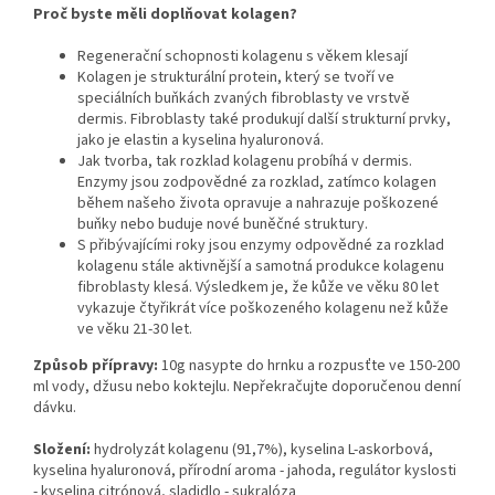
Proč byste měli doplňovat kolagen?
Regenerační schopnosti kolagenu s věkem klesají
Kolagen je strukturální protein, který se tvoří ve
speciálních buňkách zvaných fibroblasty ve vrstvě
dermis. Fibroblasty také produkují další strukturní prvky,
jako je elastin a kyselina hyaluronová.
Jak tvorba, tak rozklad kolagenu probíhá v dermis.
Enzymy jsou zodpovědné za rozklad, zatímco kolagen
během našeho života opravuje a nahrazuje poškozené
buňky nebo buduje nové buněčné struktury.
S přibývajícími roky jsou enzymy odpovědné za rozklad
kolagenu stále aktivnější a samotná produkce kolagenu
fibroblasty klesá. Výsledkem je, že kůže ve věku 80 let
vykazuje čtyřikrát více poškozeného kolagenu než kůže
ve věku 21-30 let.
Způsob přípravy:
10g nasypte do hrnku a rozpusťte ve 150-200
ml vody, džusu nebo koktejlu. Nepřekračujte doporučenou denní
dávku.
Složení:
hydrolyzát kolagenu (91,7%), kyselina L-askorbová,
kyselina hyaluronová, přírodní aroma - jahoda, regulátor kyslosti
- kyselina citrónová, sladidlo - sukralóza