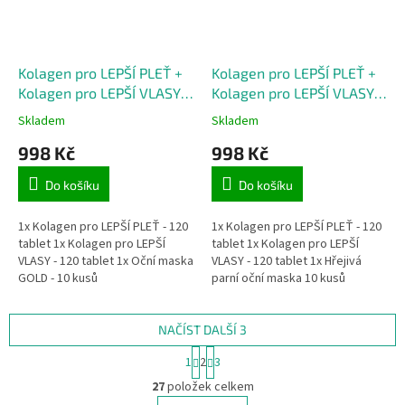
Kolagen pro LEPŠÍ PLEŤ +
Kolagen pro LEPŠÍ PLEŤ +
Kolagen pro LEPŠÍ VLASY +
Kolagen pro LEPŠÍ VLASY +
10x oční maska
10x Parní oční maska
Skladem
Skladem
998 Kč
998 Kč
Do košíku
Do košíku
1x Kolagen pro LEPŠÍ PLEŤ - 120
1x Kolagen pro LEPŠÍ PLEŤ - 120
tablet 1x Kolagen pro LEPŠÍ
tablet 1x Kolagen pro LEPŠÍ
VLASY - 120 tablet 1x Oční maska
VLASY - 120 tablet 1x Hřejivá
GOLD - 10 kusů
parní oční maska 10 kusů
NAČÍST DALŠÍ 3
S
1
2
3
t
O
r
27
položek celkem
v
á