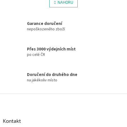
l
NAHORU
n
á
k
d
o
v
a
á
Garance doručení
c
n
í
nepoškozeného zboží
í
p
r
v
Přes 3000 výdejních míst
k
po celé ČR
y
v
ý
p
Doručení do druhého dne
i
na jakékoliv místo
s
u
Z
á
p
a
Kontakt
t