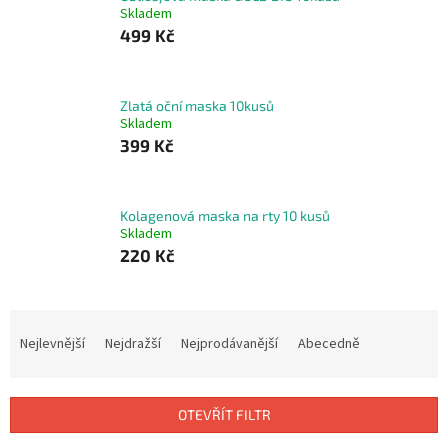
Skladem
499 Kč
Zlatá oční maska 10kusů
Skladem
399 Kč
Kolagenová maska na rty 10 kusů
Skladem
220 Kč
Ř
a
Nejlevnější
Nejdražší
Nejprodávanější
Abecedně
z
e
n
OTEVŘÍT FILTR
í