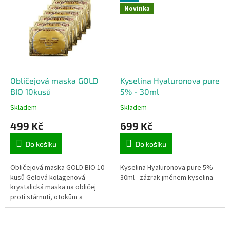
Novinka
Obličejová maska GOLD
Kyselina Hyaluronova pure
BIO 10kusů
5% - 30ml
Skladem
Skladem
499 Kč
699 Kč
Do košíku
Do košíku
Obličejová maska GOLD BIO 10
Kyselina Hyaluronova pure 5% -
kusů Gelová kolagenová
30ml - zázrak jménem kyselina
krystalická maska na obličej
proti stárnutí, otokům a
vráskám. Hydratuje pleť,
omlazuje hlubokou tkáň a
zvlhčuje pokožku.