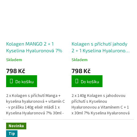
Kolagen MANGO 2 + 1
Kolagen s příchutí jahody
Kyselina Hyaluronová 7%
2 + 1 Kyselina Hyaluronová
7%
Skladem
Skladem
798 Kč
798 Kč
Do košíku
Do košíku
2 x Kolagen s příchutí Manga +
2 x 140g Kolagen s jahodovou
kyselina hyaluronová + vitamín C
příchutí s Kyselinou
- v prášku 140g elixír mládí 1 x
Hyaluronovou a Vitamínem C + 1
Kyselina Hyaluronová 7% 30ml -
x 30ml 7% Kyselina Hyaluronová
zázrak jménem kyselina
Naprosto jedinečná...
Novinka
Tip