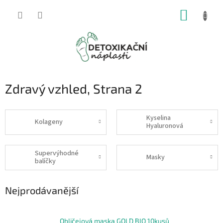
Přejít
NÁKUP
na
obsah
KOŠÍK
Zdravý vzhled
, Strana 2
Kyselina
Kolageny
Hyaluronová
Supervýhodné
Masky
balíčky
Nejprodávanější
Obličejová maska GOLD BIO 10kusů