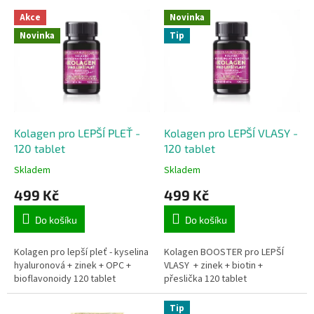
p
V
r
Akce
Novinka
ý
o
Novinka
Tip
p
d
i
u
s
k
p
t
r
ů
o
d
Kolagen pro LEPŠÍ PLEŤ -
Kolagen pro LEPŠÍ VLASY -
u
120 tablet
120 tablet
k
Skladem
Skladem
t
499 Kč
499 Kč
ů
Do košíku
Do košíku
Kolagen pro lepší pleť - kyselina
Kolagen BOOSTER pro LEPŠÍ
hyaluronová + zinek + OPC +
VLASY + zinek + biotin +
bioflavonoidy 120 tablet
přeslička 120 tablet
Tip