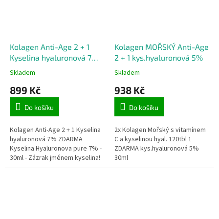
Kolagen Anti-Age 2 + 1
Kolagen MOŘSKÝ Anti-Age
Kyselina hyaluronová 7%
2 + 1 kys.hyaluronová 5%
ZDARMA
Skladem
Skladem
899 Kč
938 Kč
Do košíku
Do košíku
Kolagen Anti-Age 2 + 1 Kyselina
2x Kolagen Mořský s vitamínem
hyaluronová 7% ZDARMA
C a kyselinou hyal. 120tbl 1
Kyselina Hyaluronova pure 7% -
ZDARMA kys.hyaluronová 5%
30ml - Zázrak jménem kyselina!
30ml
Kolagen Perfect Anti-Age -
120tbl - Elixír mládí a...