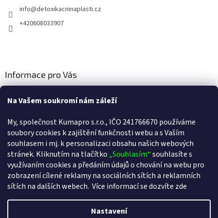
í
info
@
detoxikacninaplasti.cz
+420608033907
Informace pro Vás
Cookies
Na Vašem soukromí nám záleží
Doprava a platba
My, společnost Kumapro s.r.o., IČO 241766670 používáme
Kontakty
soubory cookies k zajištění funkčnosti webu a s Va
ším
souhlasem i mj. k personalizaci obsahu našich webových
Obchodní podmínky
stránek. Kliknutím na tlačítko
„Souhlasím“
souhlasíte s
Podmínky ochrany osobních údajů
využívaním cookies a předáním údajů o chování na webu pro
zobrazení cílené reklamy na sociálních sítích a reklamních
sítích na dalších webech.
Více informací se dozvíte zde
Vytvořil Shoptet
Nastavení